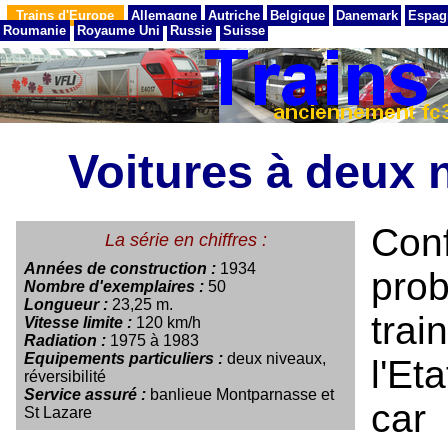
Trains d'Europe
Allemagne
Autriche
Belgique
Danemark
Espag
Roumanie
Royaume Uni
Russie
Suisse
Voitures à deux
Co
La série en chiffres :
Années de construction :
1934
pro
Nombre d'exemplaires :
50
Longueur :
23,25 m.
trai
Vitesse limite :
120 km/h
Radiation :
1975 à 1983
Equipements particuliers :
deux niveaux,
l'Et
réversibilité
Service assuré :
banlieue Montparnasse et
car
St Lazare