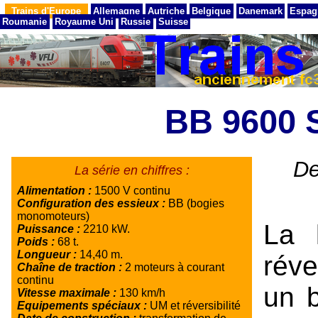
Trains d'Europe
Allemagne
Autriche
Belgique
Danemark
Espag
Roumanie
Royaume Uni
Russie
Suisse
BB 9600
De
La série en chiffres :
Alimentation :
1500 V continu
Configuration des essieux :
BB (bogies
monomoteurs)
La 
Puissance :
2210 kW.
Poids :
68 t.
Longueur :
14,40 m.
réve
Chaîne de traction :
2 moteurs à courant
continu
un 
Vitesse maximale :
130 km/h
Equipements spéciaux :
UM et réversibilité