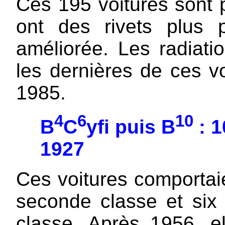
Ces 195 voitures son
ont des rivets plus p
améliorée. Les radiat
les dernières de ces v
1985.
4
6
10
B
C
yfi puis B
: 1
1927
Ces voitures comportai
seconde classe et six
classe. Après 1956, e