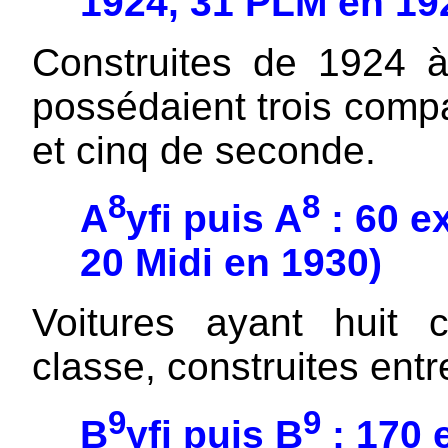
1924, 31 PLM en 19
Construites de 1924 à
possédaient trois comp
et cinq de seconde.
8
8
A
yfi puis A
: 60 e
20 Midi en 1930)
Voitures ayant huit 
classe, construites ent
9
9
B
yfi puis B
: 170 