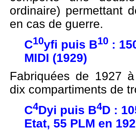
ordinaire) permettant 
en cas de guerre.
10
10
C
yfi puis B
: 15
MIDI (1929)
Fabriquées de 1927 à 
dix compartiments de tr
4
4
C
Dyi puis B
D : 1
Etat, 55 PLM en 192