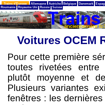
Trains d'Europe
Allemagne
Autriche
Belgique
Danemark
Espag
Roumanie
Royaume Uni
Russie
Suisse
Voitures OCEM 
Pour cette première séri
toutes rivetées entre
plutôt moyenne et des
Plusieurs variantes ex
fenêtres : les dernières