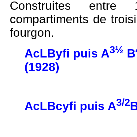
Construites entre
compartiments de trois
fourgon.
3½
AcLByfi puis A
B
(1928)
3/2
AcLBcyfi puis A