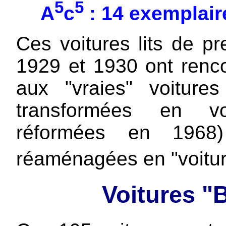
5
5
A
c
: 14 exemplai
Ces voitures lits de p
1929 et 1930 ont renco
aux "vraies" voitur
transformées en voi
réformées en 1968
réaménagées en "voiture
Voitures "