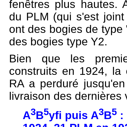
fenêtres plus hautes. 
du PLM (qui s'est join
ont des bogies de type 
des bogies type Y2.
Bien que les premie
construits en 1924, la
RA a perduré jusqu'en
livraison des dernières
3
5
3
5
A
B
yfi puis A
B
: