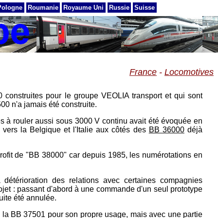
Pologne
Roumanie
Royaume Uni
Russie
Suisse
France
-
Locomotives
construites pour le groupe VEOLIA transport et qui sont
0 n'a jamais été construite.
à rouler aussi sous 3000 V continu avait été évoquée en
r vers la Belgique et l'Italie aux côtés des
BB 36000
déjà
rofit de "BB 38000" car depuis 1985, les numérotations en
a détérioration des relations avec certaines compagnies
rojet : passant d'abord à une commande d'un seul prototype
uite été annulée.
e la BB 37501 pour son propre usage, mais avec une partie