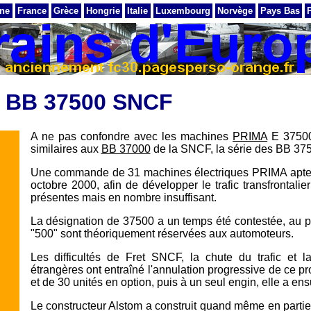
ne
France
Grèce
Hongrie
Italie
Luxembourg
Norvège
Pays Bas
BB 37500 SNCF
A ne pas confondre avec les machines
PRIMA
E 37500 
similaires aux
BB 37000
de la SNCF, la série des BB 3750
Une commande de 31 machines électriques PRIMA aptes 
octobre 2000, afin de développer le trafic transfrontalie
présentes mais en nombre insuffisant.
La désignation de 37500 a un temps été contestée, au p
"500" sont théoriquement réservées aux automoteurs.
Les difficultés de Fret SNCF, la chute du trafic et l
étrangères ont entraîné l'annulation progressive de ce p
et de 30 unités en option, puis à un seul engin, elle a ens
Le constructeur Alstom a construit quand même en parti