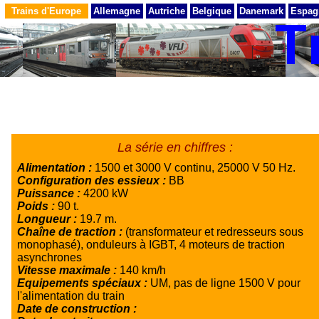
Trains d'Europe
Allemagne
Autriche
Belgique
Danemark
Espag
La série en chiffres :
Alimentation :
1500 et 3000 V continu, 25000 V 50 Hz.
Configuration des essieux :
BB
Puissance :
4200 kW
Poids :
90 t.
Longueur :
19.7 m.
Chaîne de traction :
(transformateur et redresseurs sous
monophasé), onduleurs à IGBT, 4 moteurs de traction
asynchrones
Vitesse maximale :
140 km/h
Equipements spéciaux :
UM, pas de ligne 1500 V pour
l'alimentation du train
Date de construction :