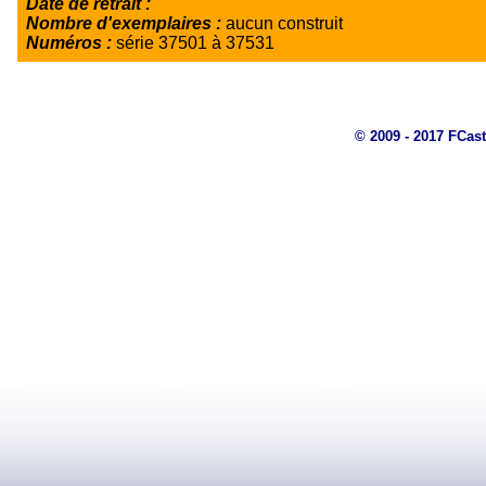
Date de retrait :
Nombre d'exemplaires :
aucun construit
Numéros :
série 37501 à 37531
© 2009 - 2017 FCast