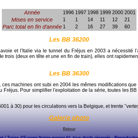
Année
1996
1997
1998
1999
2000
2001
Mises en service
1
1
14
11
12
21
Parc total en fin d'année
1
2
16
27
39
60
Les BB 36200
 Savoie et l'Italie via le tunnel du Fréjus en 2003 a nécessit
s de trois (deux en tête et une en fin de train), elles ont rapide
Les BB 36300
, ces machines ont subi en 2004 les mêmes modifications que
u Fréjus. Pour simplifier l'exploitation de la série, toutes les 
 à 30) pour les circulations vers la Belgique, et trente "vertes"
Galerie photo
Retour
el / Trains d'Europe (
trains-europe.fr
), tous droits réservés - Reproductio