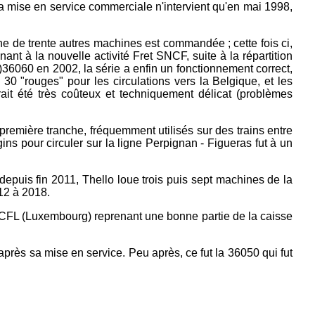
La mise en service commerciale n'intervient qu'en mai 1998,
e de trente autres machines est commandée ; cette fois ci,
nt à la nouvelle activité Fret SNCF, suite à la répartition
4)36060 en 2002, la série a enfin un fonctionnement correct,
30 "rouges" pour les circulations vers la Belgique, et les
urait été très coûteux et techniquement délicat (problèmes
remière tranche, fréquemment utilisés sur des trains entre
gins pour circuler sur la ligne Perpignan - Figueras fut à un
epuis fin 2011, Thello loue trois puis sept machines de la
12 à 2018.
CFL (Luxembourg) reprenant une bonne partie de la caisse
près sa mise en service. Peu après, ce fut la 36050 qui fut