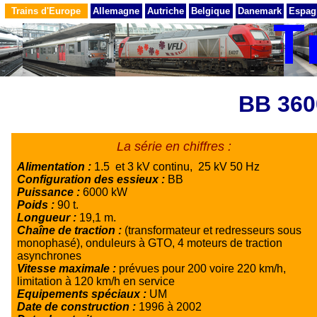
Trains d'Europe
Allemagne
Autriche
Belgique
Danemark
Espag
BB 360
La série en chiffres :
Alimentation :
1.5 et 3 kV continu, 25 kV 50 Hz
Configuration des essieux :
BB
Puissance :
6000 kW
Poids :
90 t.
Longueur :
19,1 m.
Chaîne de traction :
(transformateur et redresseurs sous
monophasé), onduleurs à GTO, 4 moteurs de traction
asynchrones
Vitesse maximale :
prévues pour 200 voire 220 km/h,
limitation à 120 km/h en service
Equipements spéciaux :
UM
Date de construction :
1996 à 2002