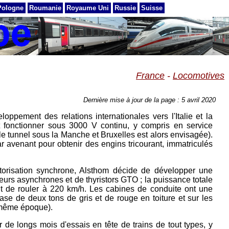
Pologne
Roumanie
Royaume Uni
Russie
Suisse
France
-
Locomotives
Dernière mise à jour de la page : 5 avril 2020
ppement des relations internationales vers l'Italie et la
nt fonctionner sous 3000 V continu, y compris en service
e le tunnel sous la Manche et Bruxelles est alors envisagée).
r avenant pour obtenir des engins tricourant, immatriculés
orisation synchrone, Alsthom décide de développer une
urs asynchrones et de thyristors GTO ; la puissance totale
nt de rouler à 220 km/h. Les cabines de conduite ont une
base de deux tons de gris et de rouge en toiture et sur les
a même époque).
 de longs mois d'essais en tête de trains de tout types, y