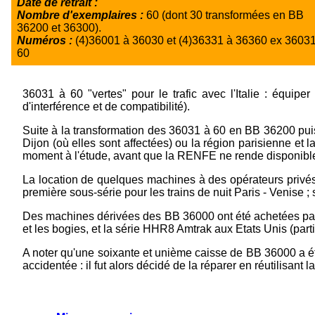
Date de retrait :
Nombre d'exemplaires :
60 (dont 30 transformées en BB
36200 et 36300).
Numéros :
(4)36001 à 36030 et (4)36331 à 36360 ex 36031
60
36031 à 60 "vertes" pour le trafic avec l'Italie : équipe
d'interférence et de compatibilité).
Suite à la transformation des 36031 à 60 en BB 36200 puis
Dijon (où elles sont affectées) ou la région parisienne et l
moment à l'étude, avant que la RENFE ne rende disponibl
La location de quelques machines à des opérateurs privés 
première sous-série pour les trains de nuit Paris - Venise
Des machines dérivées des BB 36000 ont été achetées par
et les bogies, et la série HHR8 Amtrak aux Etats Unis (parti
A noter qu'une soixante et unième caisse de BB 36000 a été
accidentée : il fut alors décidé de la réparer en réutilisant 