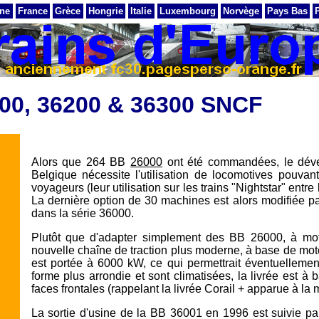
ne
France
Grèce
Hongrie
Italie
Luxembourg
Norvège
Pays Bas
00, 36200 & 36300 SNCF
Alors que 264 BB
26000
ont été commandées, le dévelo
Belgique nécessite l'utilisation de locomotives pouva
voyageurs (leur utilisation sur les trains "Nightstar" entr
La dernière option de 30 machines est alors modifiée pa
dans la série 36000.
Plutôt que d'adapter simplement des BB 26000, à mot
nouvelle chaîne de traction plus moderne, à base de mote
est portée à 6000 kW, ce qui permettrait éventuelleme
forme plus arrondie et sont climatisées, la livrée est à 
faces frontales (rappelant la livrée Corail + apparue à l
La sortie d'usine de la BB 36001 en 1996 est suivie par