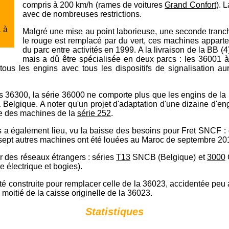
compris à 200 km/h (rames de voitures
Grand Confort
). 
avec de nombreuses restrictions.
 à
Malgré une mise au point laborieuse, une seconde tranch
le rouge est remplacé par du vert, ces machines appartena
du parc entre activités en 1999. A la livraison de la BB (
mais a dû être spécialisée en deux parcs : les 36001 à 
r tous les engins avec tous les dispositifs de signalisation a
 36300, la série 36000 ne comporte plus que les engins de la p
a Belgique. A noter qu'un projet d'adaptation d'une dizaine d'en
e des machines de la
série 252
.
a également lieu, vu la baisse des besoins pour Fret SNCF : d
 ; sept autres machines ont été louées au Maroc de septembre 20
 des réseaux étrangers : séries
T13
SNCB (Belgique) et
3000
e électrique et bogies).
 construite pour remplacer celle de la 36023, accidentée peu a
la moitié de la caisse originelle de la 36023.
Statistiques