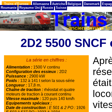
Trains d'Europe
Allemagne
Autriche
Belgique
Danemark
Espag
Roumanie
Royaume Uni
Russie
Suisse
2D2 5500 SNCF 
Aprè
La série en chiffres :
Alimentation :
1500 V continu
rés
Configuration des essieux :
2D2
Puissance :
2900 kW
étai
Poids :
132 à 141 t selon la sous-série
Longueur :
17,8 m.
Chaîne de traction :
rhéostat et quatre
loc
moteurs de traction à courant continu
Vitesse maximale :
120 puis 140 km/h
vite
Equipements spéciaux :
Date de construction :
E 501 & 2 PO :
1926