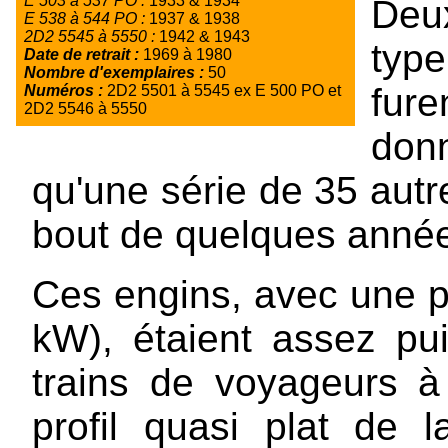
E 503 à 537 PO :
1933 & 1934
Deu
E 538 à 544 PO :
1937 & 1938
2D2 5545 à 5550 :
1942 & 1943
type
Date de retrait :
1969 à 1980
Nombre d'exemplaires :
50
fur
Numéros :
2D2 5501 à 5545 ex E 500 PO et
2D2 5546 à 5550
donn
qu'une série de 35 aut
bout de quelques anné
Ces engins, avec une 
kW), étaient assez pu
trains de voyageurs à
profil quasi plat de