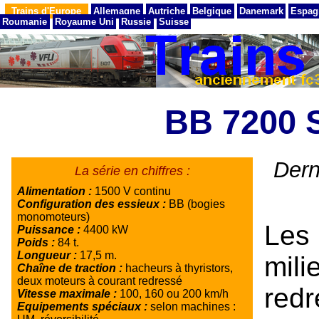
Trains d'Europe
Allemagne
Autriche
Belgique
Danemark
Espag
Roumanie
Royaume Uni
Russie
Suisse
BB 7200
Dern
La série en chiffres :
Alimentation :
1500 V continu
Configuration des essieux :
BB (bogies
monomoteurs)
Les
Puissance :
4400 kW
Poids :
84 t.
Longueur :
17,5 m.
mil
Chaîne de traction :
hacheurs à thyristors,
deux moteurs à courant redressé
red
Vitesse maximale :
100, 160 ou 200 km/h
Equipements spéciaux :
selon machines :