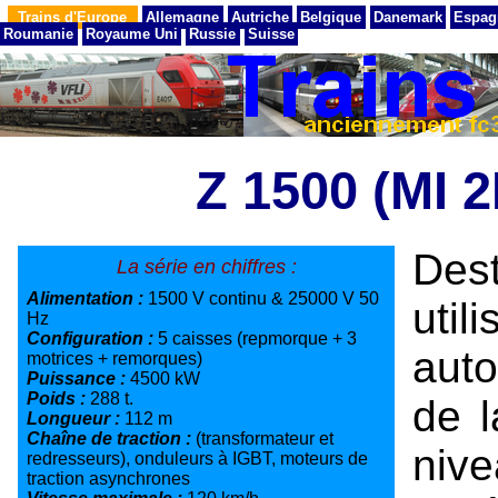
Trains d'Europe
Allemagne
Autriche
Belgique
Danemark
Espag
Roumanie
Royaume Uni
Russie
Suisse
Z 1500 (MI 
Des
La série en chiffres :
Alimentation :
1500 V continu & 25000 V 50
util
Hz
Configuration :
5 caisses (repmorque + 3
auto
motrices + remorques)
Puissance :
4500 kW
Poids :
288 t.
de 
Longueur :
112 m
Chaîne de traction :
(transformateur et
ni
redresseurs), onduleurs à IGBT, moteurs de
traction asynchrones