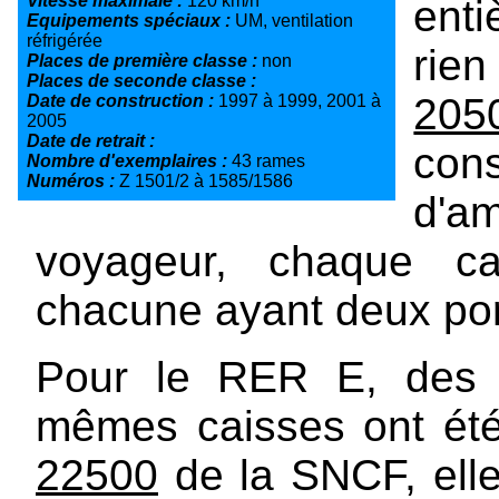
Vitesse maximale :
120 km/h
enti
Equipements spéciaux :
UM, ventilation
réfrigérée
rie
Places de première classe :
non
Places de seconde classe :
205
Date de construction :
1997 à 1999, 2001 à
2005
Date de retrait :
con
Nombre d'exemplaires :
43 rames
Numéros :
Z 1501/2 à 1585/1586
d'a
voyageur, chaque ca
chacune ayant deux por
Pour le RER E, des a
mêmes caisses ont été
22500
de la SNCF, elle