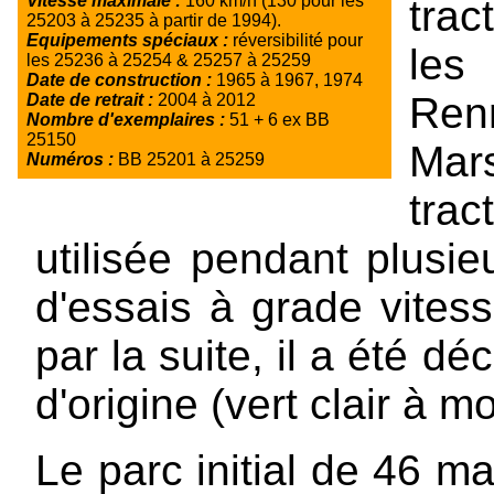
Vitesse maximale :
160 km/h (130 pour les
trac
25203 à 25235 à partir de 1994).
Equipements spéciaux :
réversibilité pour
les
les 25236 à 25254 & 25257 à 25259
Date de construction :
1965 à 1967, 1974
Ren
Date de retrait :
2004 à 2012
Nombre d'exemplaires :
51 + 6 ex BB
25150
Mars
Numéros :
BB 25201 à 25259
trac
utilisée pendant plus
d'essais à grade vitess
par la suite, il a été d
d'origine (vert clair à m
Le parc initial de 46 ma