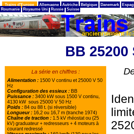
Trains d'Europe
Allemagne
Autriche
Belgique
Danemark
Espag
Roumanie
Royaume Uni
Russie
Suisse
BB 25200
De
La série en chiffres :
Alimentation :
1500 V continu et 25000 V 50
Hz
Configuration des essieux :
BB
Ide
Puissance :
3400 kW sous 1500 V continu,
4130 kW sous 25000 V 50 Hz
Poids :
84 ou 88 t. (si réversible)
lim
Longueur :
16,2 ou 16,7 m (tranche 1974)
Chaîne de traction :
1.5 kV rhéostat ou (25
252
kV) graduateur + redresseurs + 4 moteurs à
courant redressé