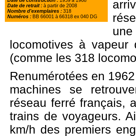
Date de construction :
1959 à 1968
arri
Date de retrait :
à partir de 2008
Nombre d'exemplaires :
318
rése
Numéros :
BB 66001 à 66318 ex 040 DG
un
locomotives à vapeur
(comme les 318 locomot
Renumérotées en 1962 
machines se retrouve
réseau ferré français,
trains de voyageurs. Ai
km/h des premiers eng