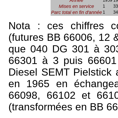
Année
1959
19
Mises en service
1
33
Parc total en fin d'année
1
34
Nota : ces chiffres 
(futures BB 66006, 12 &
que 040 DG 301 à 303
66301 à 3 puis 66601
Diesel SEMT Pielstick 
en 1965 en échangea
66098, 66102 et 6610
(transformées en BB 66