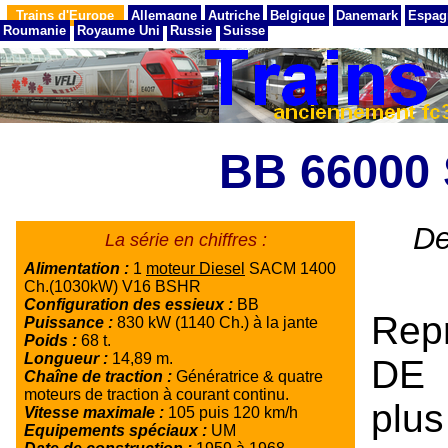
Trains d'Europe
Allemagne
Autriche
Belgique
Danemark
Espag
Roumanie
Royaume Uni
Russie
Suisse
BB 66000
De
La série en chiffres :
Alimentation :
1
moteur Diesel
SACM 1400
Ch.(1030kW) V16 BSHR
Configuration des essieux :
BB
Rep
Puissance :
830 kW (1140 Ch.) à la jante
Poids :
68 t.
Longueur :
14,89 m.
DE 
Chaîne de traction :
Génératrice & quatre
moteurs de traction à courant continu.
plu
Vitesse maximale :
105 puis 120 km/h
Equipements spéciaux :
UM