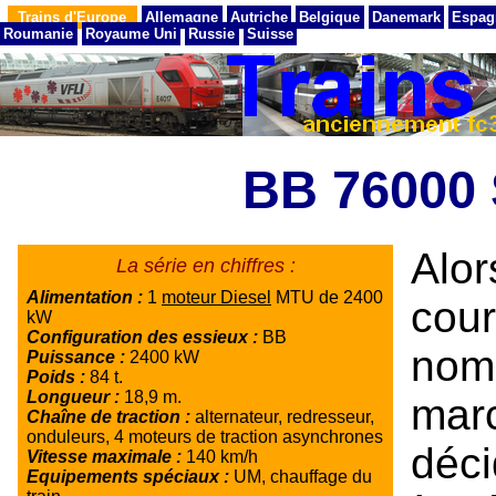
Trains d'Europe
Allemagne
Autriche
Belgique
Danemark
Espag
Roumanie
Royaume Uni
Russie
Suisse
BB 76000
Alo
La série en chiffres :
Alimentation :
1
moteur Diesel
MTU de 2400
cou
kW
Configuration des essieux :
BB
nom
Puissance :
2400 kW
Poids :
84 t.
Longueur :
18,9 m.
mar
Chaîne de traction :
alternateur, redresseur,
onduleurs, 4 moteurs de traction asynchrones
déci
Vitesse maximale :
140 km/h
Equipements spéciaux :
UM, chauffage du