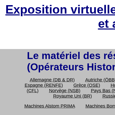
Exposition virtuelle
et 
Page affichée 145466
Le matériel des r
(Opérateurs Histo
Allemagne (DB & DR)
Autriche (ÖBB
Espagne (RENFE)
Grèce (OSE)
H
(CFL)
Norvège (NSB)
Pays Bas (
Royaume Uni (BR)
Russi
Machines Alstom PRIMA
Machines Bom