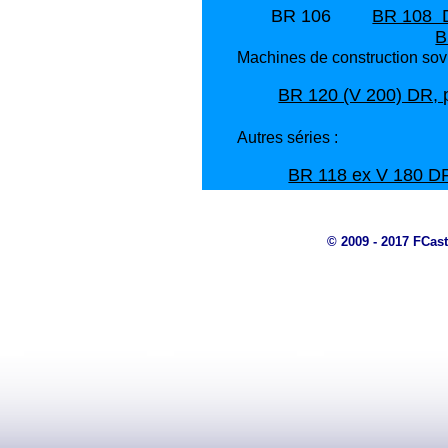
BR 106
BR 108 D
B
Machines de construction sovi
BR 120 (V 200) DR,
Autres séries :
BR 118 ex V 180 D
© 2009 - 2017 FCast