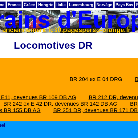
ne
France
Grèce
Hongrie
Italie
Luxembourg
Norvège
Pays Bas
Locomotives DR
BR 204 ex E 04 DRG
B
 E11, devenues BR 109 DB AG
BR 212 DR, devenu
BR 242 ex E 42 DR, devenues BR 142 DB AG
BR 
s BR 155 DB AG
BR 251 DR, devenues BR 171 D
sel