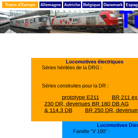
Trains d'Europe
Allemagne
Autriche
Belgique
Danemark
Espag
Locomotives électriques
Séries héritées de la DRG :
Séries construites pour la DR :
prototype E211
BR 211 ex
230 DR, devenues BR 180 DB AG
& 114.3 DB
BR 250 DR, devenue
Locomotives Die
Famille "V 100" :