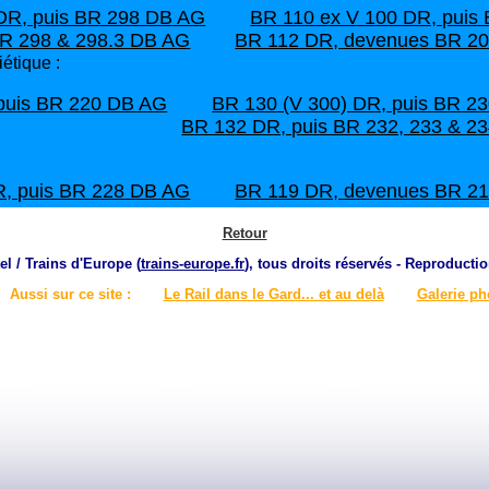
R, puis BR 298 DB AG
BR 110 ex V 100 DR, puis
R 298 & 298.3 DB AG
BR 112 DR, devenues BR 2
étique :
 puis BR 220 DB AG
BR 130 (V 300) DR, puis BR 2
BR 132 DR, puis BR 232, 233 & 2
R, puis BR 228 DB AG
BR 119 DR, devenues BR 2
Retour
el / Trains d'Europe (
trains-europe.fr
), tous droits réservés - Reproductio
Aussi sur ce site :
Le Rail dans le Gard... et au delà
Galerie ph